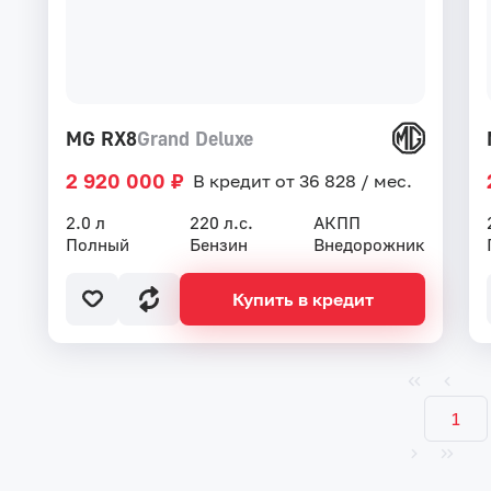
MG RX8
Grand Deluxe
2 920 000 ₽
В кредит от 36 828 / мес.
2.0 л
220 л.с.
АКПП
Полный
Бензин
Внедорожник
Купить в кредит
1