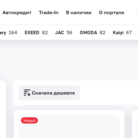
Автокредит
Trade-In
В наличии
О портале
ery
164
EXEED
82
JAC
56
OMODA
82
Kaiyi
67
Сначала дешевле
Новый