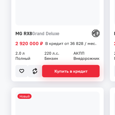
MG RX8
Grand Deluxe
2 920 000 ₽
В кредит от 36 828 / мес.
2.0 л
220 л.с.
АКПП
Полный
Бензин
Внедорожник
Купить в кредит
Новый