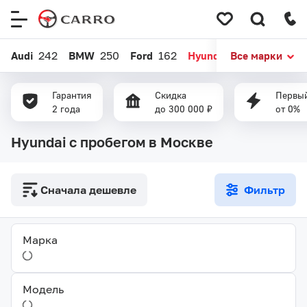
Меню
сайта
Audi
242
BMW
250
Ford
162
Hyundai
Все марки
437
Kia
520
Гарантия
Скидка
Первый
2 года
до 300 000 ₽
от 0%
Hyundai с пробегом в Москве
Сначала дешевле
Фильтр
Марка
Модель