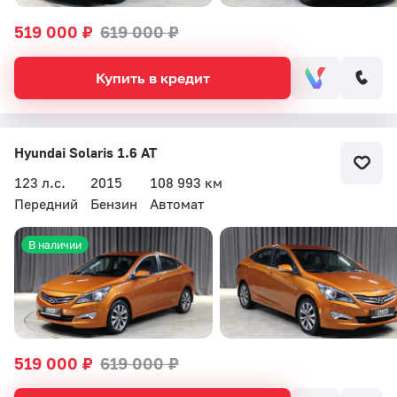
519 000 ₽
619 000 ₽
Купить в кредит
Hyundai Solaris 1.6 AT
123 л.с.
2015
108 993 км
Передний
Бензин
Автомат
В наличии
519 000 ₽
619 000 ₽