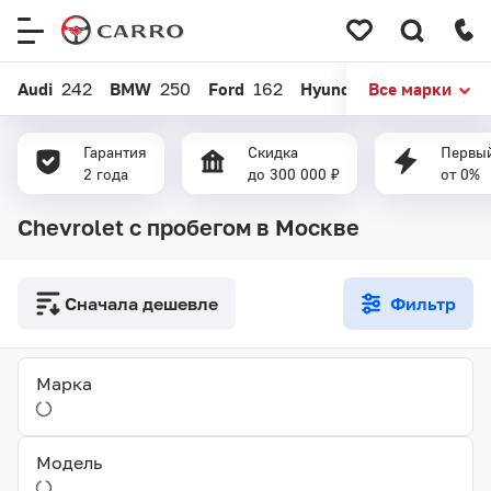
Меню
сайта
Audi
242
BMW
250
Ford
162
Hyundai
Все марки
437
Kia
520
Гарантия
Скидка
Первый
2 года
до 300 000 ₽
от 0%
Chevrolet с пробегом в Москве
Сначала дешевле
Фильтр
Марка
Модель