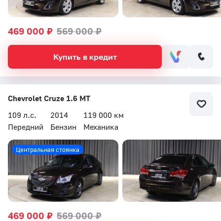
469 000 ₽
569 000 ₽
Купить в кредит
Chevrolet Cruze 1.6 MT
109 л.с.
2014
119 000 км
Передний
Бензин
Механика
Центральная стоянка
469 000 ₽
569 000 ₽