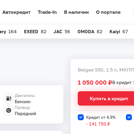
Автокредит
Trade-In
В наличии
О портале
ery
164
EXEED
82
JAC
56
OMODA
82
Kaiyi
67
Belgee S50, 1.5 л, МКПП
1 050 000 ₽
В кредит 
Двигатель:
Купить в кредит
Бензин
Привод:
Передний
Кредит от 4.9%
- 141 750 ₽