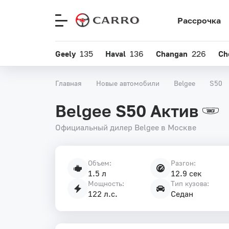
Рассрочка
Меню
сайта
Geely
135
Haval
136
Changan
226
Ch
Главная
Новые автомобили
Belgee
S50
Belgee S50 Актив
Официальный дилер Belgee в Москве
Объем:
Разгон:
Характеристики
1.5 л
12.9 сек
автомобиля
Мощность:
Тип кузова:
122 л.с.
Седан