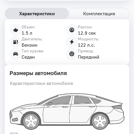
Характеристики
Комплектация
Объем:
Разгон:
Характеристики
1.5 л
12.9 сек
автомобиля
Двигатель:
Мощность:
Бензин
122 л.с.
Тип кузова:
Привод:
Седан
Передний
Размеры автомобиля
Характеристики автомобиля
4638