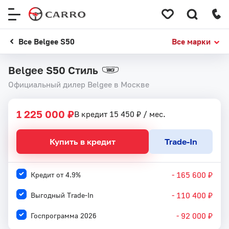
Меню
сайта
Все Belgee S50
Все марки
Belgee S50 Стиль
Официальный дилер Belgee в Москве
1 225 000 ₽
В кредит 15 450 ₽ / мес.
Купить в кредит
Trade-In
- 165 600 ₽
Кредит от 4.9%
- 110 400 ₽
Выгодный Trade-In
- 92 000 ₽
Госпрограмма 2026