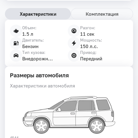
Характеристики
Комплектация
Объем:
Разгон:
Характеристики
1.5 л
11 сек
автомобиля
Двигатель:
Мощность:
Бензин
150 л.с.
Тип кузова:
Привод:
Внедорожник
Передний
Размеры автомобиля
Характеристики автомобиля
4544