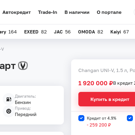
Автокредит
Trade-In
В наличии
О портале
ery
164
EXEED
82
JAC
56
OMODA
82
Kaiyi
67
-V
арт
Changan UNI-V, 1.5 л, Р
1 920 000 ₽
В кредит 
Двигатель:
Купить в кредит
Бензин
Привод:
Передний
Кредит от 4.9%
- 259 200 ₽