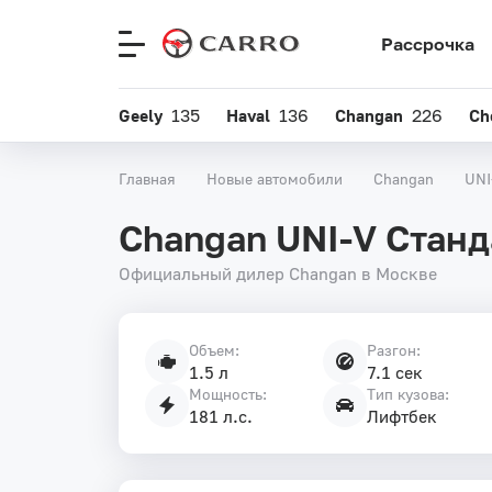
Рассрочка
Меню
сайта
Geely
135
Haval
136
Changan
226
Ch
Главная
Новые автомобили
Changan
UNI
Changan UNI-V Станд
Официальный дилер Changan в Москве
Объем:
Разгон:
Характеристики
1.5 л
7.1 сек
автомобиля
Мощность:
Тип кузова:
181 л.с.
Лифтбек