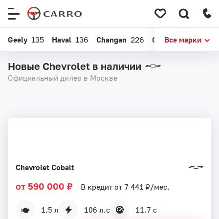
Меню
сайта
Geely
135
Haval
136
Changan
226
Chery
Все марки
164
EXEE
Новые Chevrolet в наличии
Официальный дилер в Москве
Chevrolet Cobalt
от 590 000 ₽
В кредит от 7 441 ₽/мес.
1.5 л
106 л.с
11.7 с