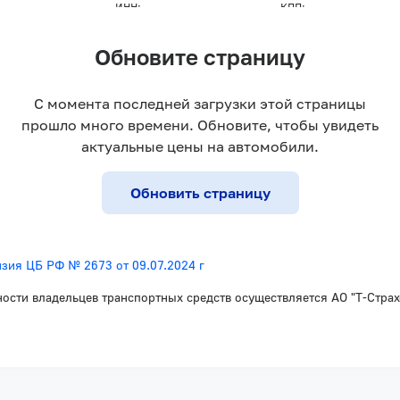
ИНН:
КПП:
72
9723203785
772301001
Обновите страницу
о 15% и зависит от конкретного банка, суммы займа и кредитной п
бые дополнительные комиссии автопорталом carro.ru не взимаются.
С момента последней загрузки этой страницы
прошло много времени. Обновите, чтобы увидеть
 автокредита или суммы процентов по автокредиту банк-партнер ос
актуальные цены на автомобили.
воначальной суммы автокредита. При несоблюдении условий погаше
кторское агентство для взыскания задолженности.
Обновить страницу
мационный характер и ни при каких условиях не является публичн
й информации о наличии и стоимости указанных товаров и (или) у
зия ЦБ РФ № 2673 от 09.07.2024 г
ности владельцев транспортных средств осуществляется АО "Т-Стра