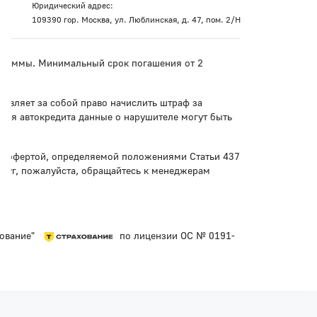
Юридический адрес:
109390 гор. Москва, ул. Люблинская, д. 47, пом. 2/Н
рограммы. Минимальный срок погашения от 2
тавляет за собой право начислить штраф за
ния автокредита данные о нарушителе могут быть
ой офертой, определяемой положениями Статьи 437
слуг, пожалуйста, обращайтесь к менеджерам
хование"
по лицензии ОС № 0191-