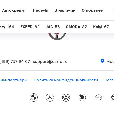
Автокредит
Trade-In
В наличии
О портале
ery
164
EXEED
82
JAC
56
OMODA
82
Kaiyi
67
(499) 757-94-07
support@carro.ru
Мос
оны-партнеры
Политика конфиденциальности
Согл