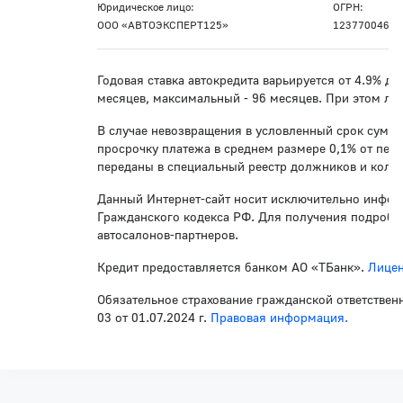
Юридическое лицо:
ОГРН:
ООО «АВТОЭКСПЕРТ125»
12377004612
Годовая ставка автокредита варьируется от 4.9% д
месяцев, максимальный - 96 месяцев. При этом лю
В случае невозвращения в условленный срок суммы
просрочку платежа в среднем размере 0,1% от пер
переданы в специальный реестр должников и колле
Данный Интернет-сайт носит исключительно инфор
Гражданского кодекса РФ. Для получения подробно
автосалонов-партнеров.
Кредит предоставляется банком АО «ТБанк».
Лицен
Обязательное страхование гражданской ответствен
03 от 01.07.2024 г.
Правовая информация.