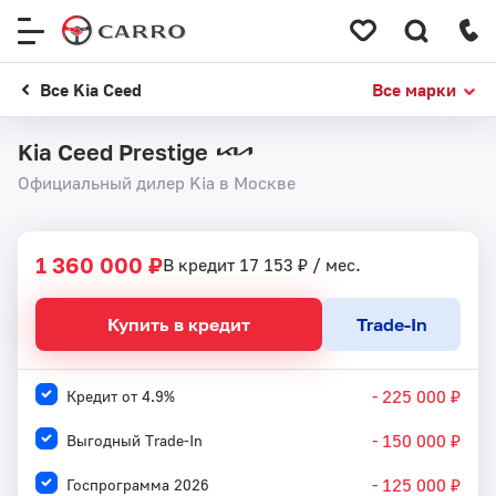
Меню
сайта
Все Kia Ceed
Все марки
Kia Ceed Prestige
Официальный дилер Kia в Москве
1
 / 
8
1 360 000 ₽
В кредит 17 153 ₽ / мес.
Купить в кредит
Trade-In
- 225 000 ₽
Кредит от 4.9%
- 150 000 ₽
Выгодный Trade-In
- 125 000 ₽
Госпрограмма 2026