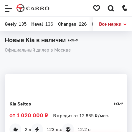
Меню
сайта
Geely
135
Haval
136
Changan
226
Chery
Все марки
164
EXEE
Новые Kia в наличии
Официальный дилер в Москве
Kia Seltos
от 1 020 000 ₽
В кредит от 12 865 ₽/мес.
2 л
123 л.с
12.2 с