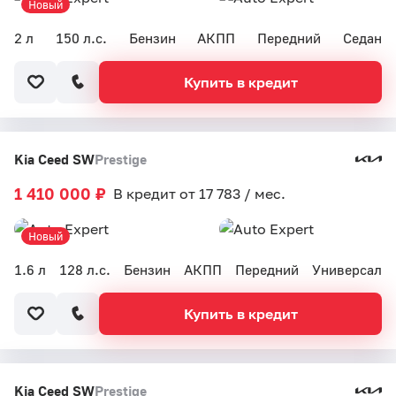
Новый
2 л
150 л.с.
Бензин
АКПП
Передний
Седан
Купить в кредит
Kia Ceed SW
Prestige
1 410 000 ₽
В кредит от 17 783 / мес.
Новый
1.6 л
128 л.с.
Бензин
АКПП
Передний
Универсал
Купить в кредит
Kia Ceed SW
Prestige