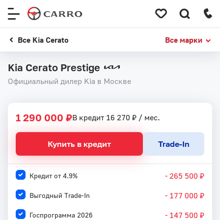
Меню
сайта
Все Kia Cerato
Все марки
Kia Cerato Prestige
Официальный дилер Kia в Москве
1
 / 
8
1 290 000 ₽
В кредит 16 270 ₽ / мес.
Купить в кредит
Trade-In
- 265 500 ₽
Кредит от 4.9%
- 177 000 ₽
Выгодный Trade-In
- 147 500 ₽
Госпрограмма 2026