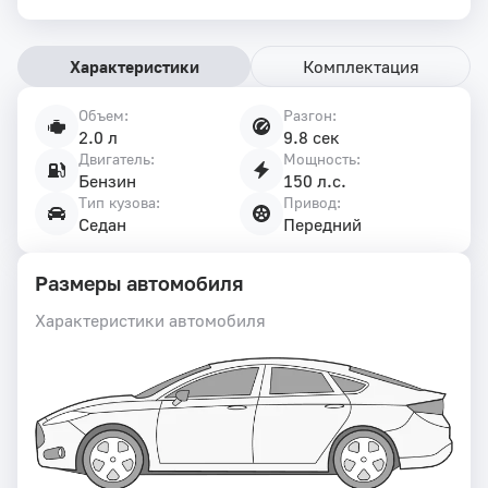
Характеристики
Комплектация
Объем:
Разгон:
Характеристики
2.0 л
9.8 сек
автомобиля
Двигатель:
Мощность:
Бензин
150 л.с.
Тип кузова:
Привод:
Седан
Передний
Размеры автомобиля
Характеристики автомобиля