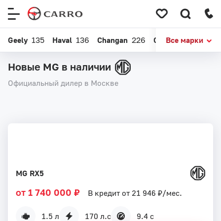
Меню
сайта
Geely
135
Haval
136
Changan
226
Chery
Все марки
164
EXEE
Новые MG в наличии
Официальный дилер в Москве
MG RX5
от 1 740 000 ₽
В кредит от 21 946 ₽/мес.
1.5 л
170 л.с
9.4 с