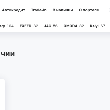
Автокредит
Trade-In
В наличии
О портале
ery
164
EXEED
82
JAC
56
OMODA
82
Kaiyi
67
ичии