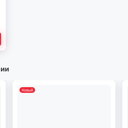
чии
Новый