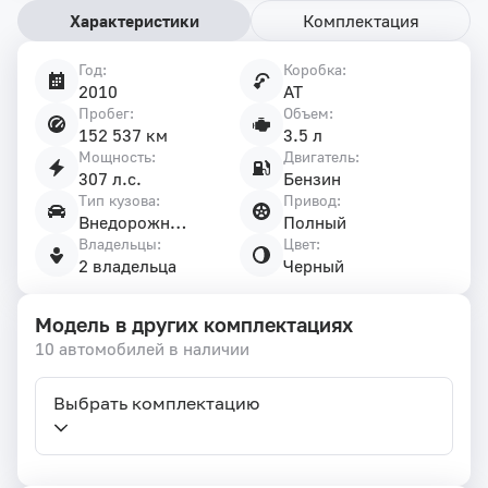
Характеристики
Комплектация
Год:
Коробка:
Характеристики
2010
AT
автомобиля
Пробег:
Объем:
152 537 км
3.5 л
Мощность:
Двигатель:
307 л.с.
Бензин
Тип кузова:
Привод:
Внедорожник 5 дв.
Полный
Владельцы:
Цвет:
2 владельца
Черный
Модель в других комплектациях
10 автомобилей в наличии
Выбрать комплектацию