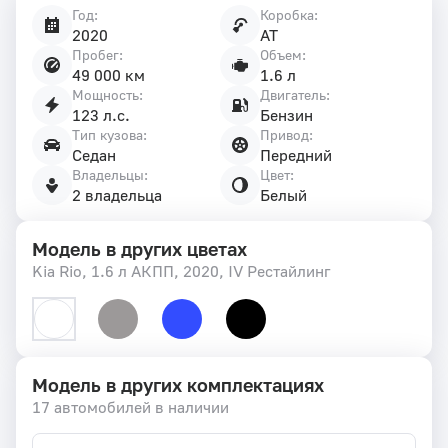
Год:
Коробка:
Характеристики
2020
AT
автомобиля
Пробег:
Объем:
49 000 км
1.6 л
Мощность:
Двигатель:
123 л.с.
Бензин
Тип кузова:
Привод:
Седан
Передний
Владельцы:
Цвет:
2 владельца
Белый
Модель в других цветах
Kia Rio, 1.6 л АКПП, 2020, IV Рестайлинг
Модель в других комплектациях
17 автомобилей в наличии