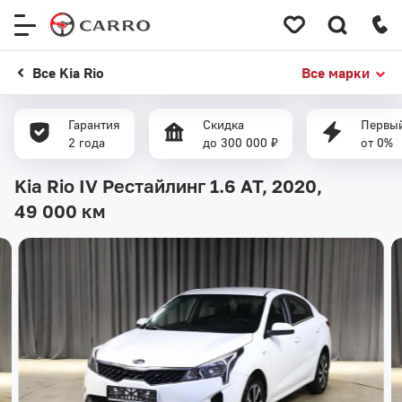
Меню
сайта
Все Kia Rio
Все марки
Гарантия
Скидка
Первый
2 года
до 300 000 ₽
от 0%
Kia Rio IV Рестайлинг 1.6 AT, 2020,
49 000 км