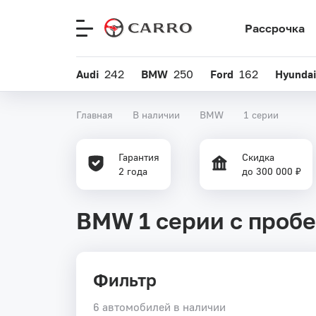
Рассрочка
Меню
сайта
Audi
242
BMW
250
Ford
162
Hyundai
Главная
В наличии
BMW
1 серии
Гарантия
Скидка
2 года
до 300 000 ₽
BMW 1 серии с пробе
Фильтр
6 автомобилей в наличии