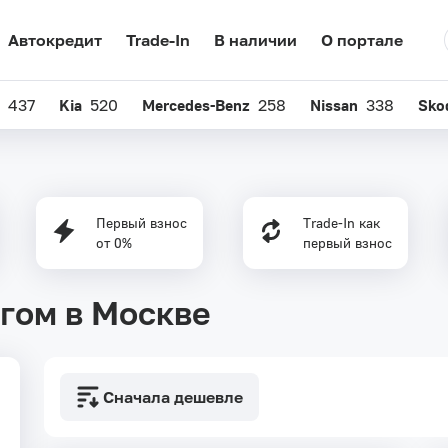
Автокредит
Trade-In
В наличии
О портале
437
Kia
520
Mercedes-Benz
258
Nissan
338
Sko
Первый взнос
Trade-In как
от 0%
первый взнос
гом в Москве
Сначала дешевле