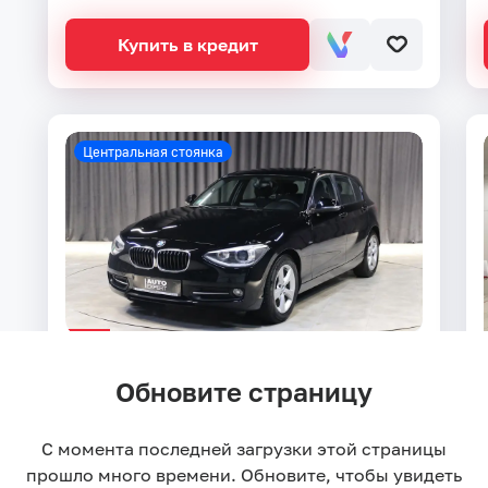
Купить в кредит
Центральная стоянка
BMW 1 серии 1.6 AT
Обновите страницу
136 л.с.
2014
118 000 км
Задний
Бензин
AT
С момента последней загрузки этой страницы
899 000 ₽
1 049 000 ₽
прошло много времени. Обновите, чтобы увидеть